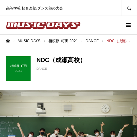
SEARCH
高等学校 軽音楽部/ダンス部の大会
MUSIC DAYS
相模原･町田 2021
DANCE
NDC（成瀬高校）
ホーム
NDC（成瀬高校）
相模原･町田
DANCE
2021