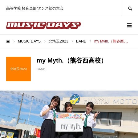
SEARCH
高等学校 軽音楽部/ダンス部の大会
MUSIC DAYS
北埼玉2023
BAND
my Myth.（熊谷西高校）
ホーム
my Myth.（熊谷西高校）
北埼玉2023
BAND