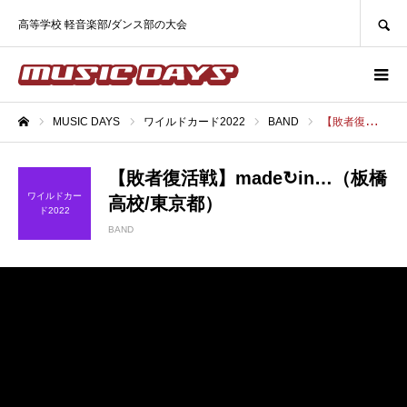
SEARCH
高等学校 軽音楽部/ダンス部の大会
MUSIC DAYS
ワイルドカード2022
BAND
【敗者復活戦】made↻in…（板橋高校/東京都）
ホーム
【敗者復活戦】made↻in…（板橋
ワイルドカー
高校/東京都）
ド2022
BAND