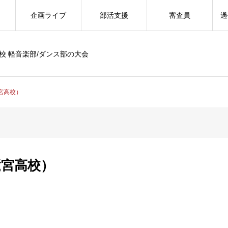
企画ライブ
部活支援
審査員
過
校 軽音楽部/ダンス部の大会
（鷺宮高校）
y（鷺宮高校）