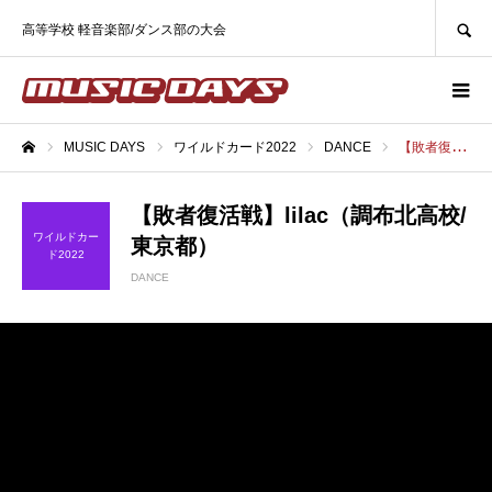
SEARCH
高等学校 軽音楽部/ダンス部の大会
MUSIC DAYS
ワイルドカード2022
DANCE
【敗者復活戦】lilac（調布北高校/東京都）
ホーム
【敗者復活戦】lilac（調布北高校/
ワイルドカー
東京都）
ド2022
DANCE