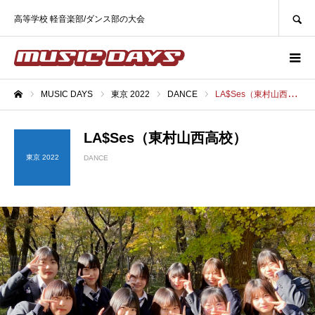
SEARCH
高等学校 軽音楽部/ダンス部の大会
MUSIC DAYS
東京 2022
DANCE
LA$Ses（東村山西高校）
ホーム
LA$Ses（東村山西高校）
東京 2022
DANCE