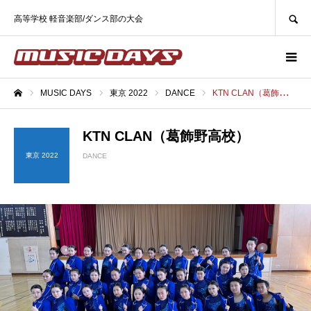
SEARCH
高等学校 軽音楽部/ダンス部の大会
MUSIC DAYS
東京 2022
DANCE
KTN CLAN（葛飾野高校）
ホーム
KTN CLAN（葛飾野高校）
東京 2022
DANCE