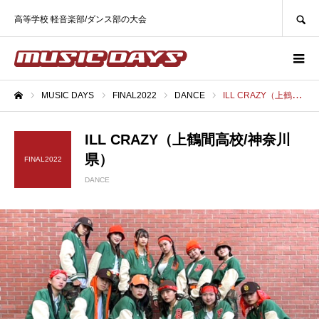
SEARCH
高等学校 軽音楽部/ダンス部の大会
MUSIC DAYS
FINAL2022
DANCE
ILL CRAZY（上鶴間高校/神奈川県）
ホーム
ILL CRAZY（上鶴間高校/神奈川
県）
FINAL2022
DANCE