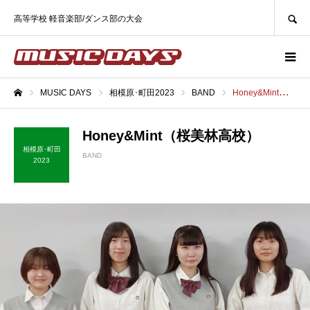
SEARCH
高等学校 軽音楽部/ダンス部の大会
MUSIC DAYS
相模原･町田2023
BAND
Honey&Mint（桜美林高校）
ホーム
Honey&Mint（桜美林高校）
相模原･町田
BAND
2023