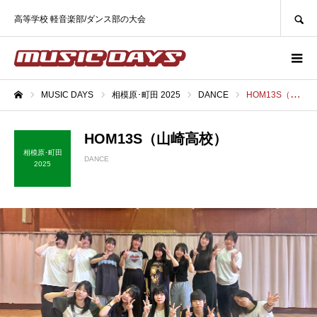
SEARCH
高等学校 軽音楽部/ダンス部の大会
MUSIC DAYS
相模原･町田 2025
DANCE
HOM13S（山崎高校）
ホーム
HOM13S（山崎高校）
相模原･町田
DANCE
2025