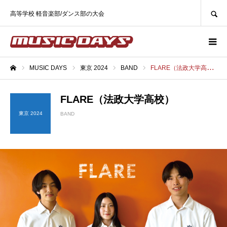
SEARCH
高等学校 軽音楽部/ダンス部の大会
MUSIC DAYS
東京 2024
BAND
FLARE（法政大学高校）
ホーム
FLARE（法政大学高校）
東京 2024
BAND