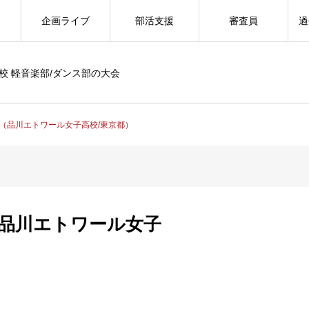
企画ライブ
部活支援
審査員
過
校 軽音楽部/ダンス部の大会
mily（品川エトワール女子高校/東京都）
ly（品川エトワール女子