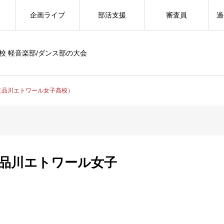
企画ライブ
部活支援
審査員
過
校 軽音楽部/ダンス部の大会
ily（品川エトワール女子高校）
ly（品川エトワール女子