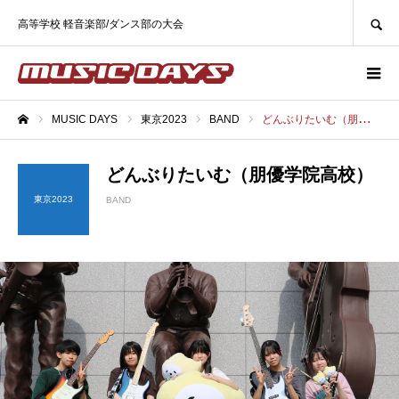
SEARCH
高等学校 軽音楽部/ダンス部の大会
MUSIC DAYS
東京2023
BAND
どんぶりたいむ（朋優学院高校）
ホーム
どんぶりたいむ（朋優学院高校）
東京2023
BAND