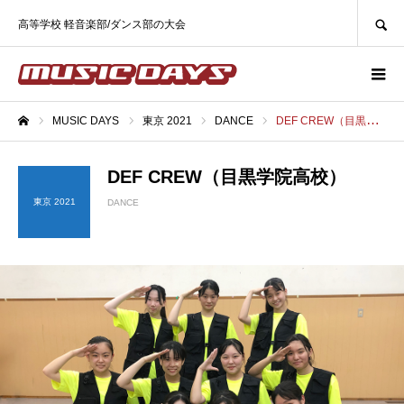
SEARCH
高等学校 軽音楽部/ダンス部の大会
MUSIC DAYS
東京 2021
DANCE
DEF CREW（目黒学院高校）
ホーム
DEF CREW（目黒学院高校）
東京 2021
DANCE