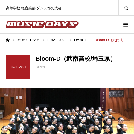
SEARCH
高等学校 軽音楽部/ダンス部の大会
MUSIC DAYS
FINAL 2021
DANCE
Bloom-D（武南高校/埼玉県）
ホーム
Bloom-D（武南高校/埼玉県）
FINAL 2021
DANCE