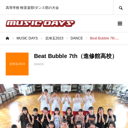
SEARCH
高等学校 軽音楽部/ダンス部の大会
MUSIC DAYS
北埼玉2023
DANCE
Beat Bubble 7th（進修館高校）
ホーム
Beat Bubble 7th（進修館高校）
北埼玉2023
DANCE