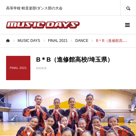
SEARCH
高等学校 軽音楽部/ダンス部の大会
MUSIC DAYS
FINAL 2021
DANCE
B＊B（進修館高校/埼玉県）
ホーム
B＊B（進修館高校/埼玉県）
FINAL 2021
DANCE