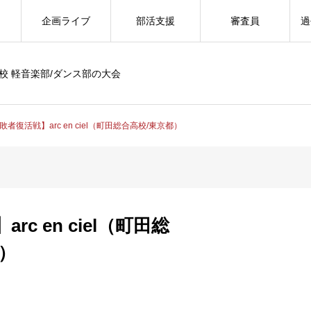
企画ライブ
部活支援
審査員
過
校 軽音楽部/ダンス部の大会
敗者復活戦】arc en ciel（町田総合高校/東京都）
rc en ciel（町田総
）