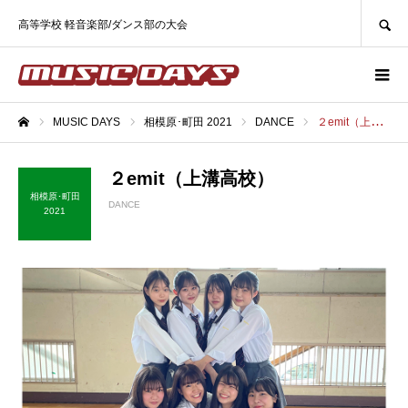
SEARCH
高等学校 軽音楽部/ダンス部の大会
MUSIC DAYS
相模原･町田 2021
DANCE
２emit（上溝高校）
ホーム
２emit（上溝高校）
相模原･町田
DANCE
2021