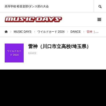
SEARCH
高等学校 軽音楽部/ダンス部の大会
MUSIC DAYS
ワイルドカード 2024
DANCE
雷神（川口市立高校/埼玉県）
ホーム
雷神（川口市立高校/埼玉県）
ワイルドカー
DANCE
ド 2024