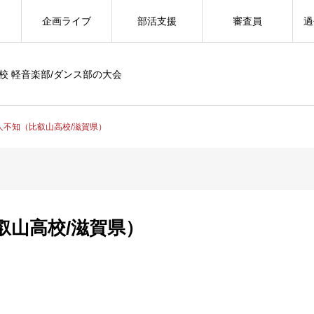
企画ライブ
部活支援
審査員
過
校 軽音楽部/ダンス部の大会
人不知（比叡山高校/滋賀県）
叡山高校/滋賀県）