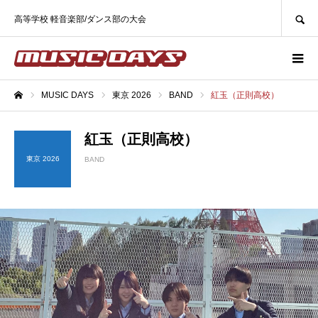
SEARCH
高等学校 軽音楽部/ダンス部の大会
MUSIC DAYS
東京 2026
BAND
紅玉（正則高校）
ホーム
紅玉（正則高校）
東京 2026
BAND