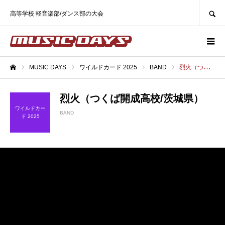
SEARCH
高等学校 軽音楽部/ダンス部の大会
MUSIC DAYS
ワイルドカード 2025
BAND
烈火（つくば開成高校/茨城県）
ホーム
烈火（つくば開成高校/茨城県）
ワイルドカー
BAND
ド 2025