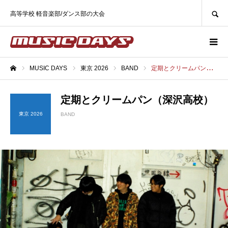
SEARCH
高等学校 軽音楽部/ダンス部の大会
MUSIC DAYS
東京 2026
BAND
定期とクリームパン（深沢高校）
ホーム
定期とクリームパン（深沢高校）
東京 2026
BAND