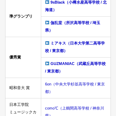
9sBlack（小樽水産高等学校 / 北
海道）
準グランプリ
伽乱堂（所沢高等学校 / 埼玉
県）
ミアキス（日本大学第二高等学
校 / 東京都）
優秀賞
GUZMANIAC（武蔵丘高等学校
/ 東京都）
6on（中央大学杉並高等学校 / 東京
昭和音大 賞
都）
日本工学院
como℃（上鶴間高等学校 / 神奈川
ミュージックカ
県）