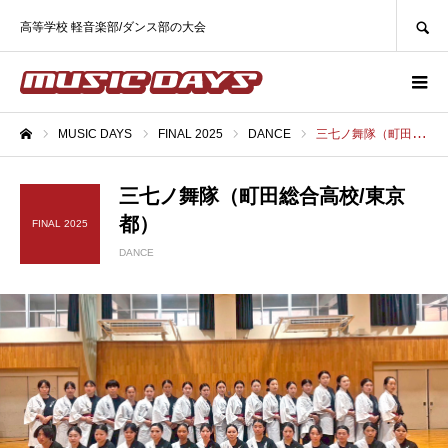
SEARCH
高等学校 軽音楽部/ダンス部の大会
MUSIC DAYS
FINAL 2025
DANCE
三七ノ舞隊（町田総合高校/東京都）
ホーム
三七ノ舞隊（町田総合高校/東京
都）
FINAL 2025
DANCE