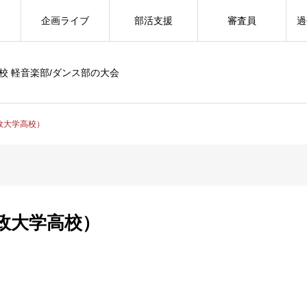
企画ライブ
部活支援
審査員
過
校 軽音楽部/ダンス部の大会
政大学高校）
政大学高校）