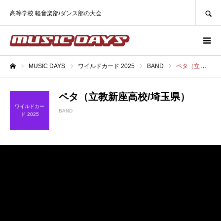
SEARCH
高等学校 軽音楽部/ダンス部の大会
MUSIC DAYS
ワイルドカード 2025
BAND
ペタ（立教新座高校/埼玉県）
ホーム
ペタ（立教新座高校/埼玉県）
ワイルドカー
BAND
ド 2025