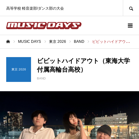
SEARCH
高等学校 軽音楽部/ダンス部の大会
MUSIC DAYS
東京 2026
BAND
ビビットハイドアウト（東海大学付属高輪台高校）
ホーム
ビビットハイドアウト（東海大学
付属高輪台高校）
東京 2026
BAND