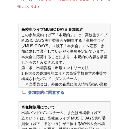
消しになります
高校生ライブMUSIC DAYS 参加規約
この参加規約（以下「本規約」）は、高校生ライブ
MUSIC DAYS実行委員会が開催する「高校生ライ
ブMUSIC DAYS」（以下「本大会」）へ応募・参
加に際して遵守していただく事項を定めています。
本大会に応募することにより、本規約の内容を承諾
したものとみなされます。
第１条 出場資格・出場エントリー方法
1.各大会の参加可能エリアの高等学校在学の生徒で
構成されたバンド、ダンスチーム。
※当委員会は、外部の企業に個人情報取扱い業務
を委託することはありません。
参加規約に同意する
2.本規約及び主催者の定めるプライバシーポリシー
に同意していること。
3.参加申込は、本大会公式サイトから行う。
肖像権使用について
第２条 参加の取消及び遵守事項
出場バンド/ダンスチーム、または出場者（以下、
1.申し込み内容に虚偽の申告、誤解を招く表現を記
乙という）は、高校生ライブ MUSIC DAYS実行委
入する行為。
員会（以下、甲という）が主催するWEB大会出場
2.重複エントリー。（バンド、ダンスチームの掛け