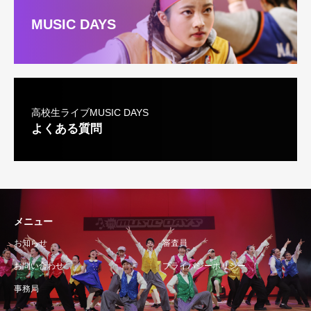
第5条 疑義
本規約に定めのない事項ならびに本規約および本大
MUSIC DAYS
会に関して疑義がある場合には、主催者の決定をも
って最終判断とします。
高校生ライブMUSIC DAYS実行委員会
高校生ライブMUSIC DAYS
よくある質問
メニュー
お知らせ
審査員
お問い合わせ
プライバシーポリシー
事務局