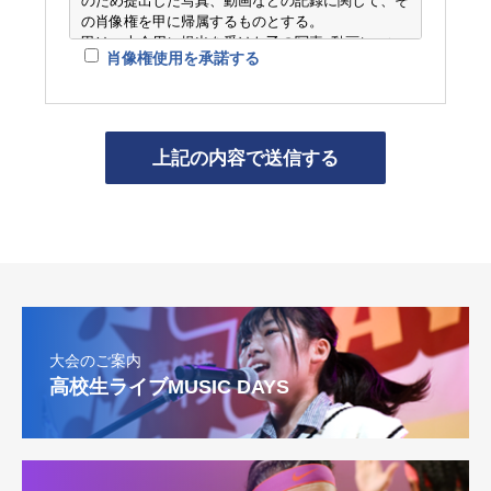
のため提出した写真、動画などの記録に関して、そ
持ち不可）
の肖像権を甲に帰属するものとする。
3.主催者より案内した期限内に所定の手続きをとら
甲は、大会用に提出を受けた乙の写真･動画につい
肖像権使用を承諾する
なかった場合。
て、公式サイト、SNS、フライヤー、また取材があ
4.主催者、他の参加者等の迷惑になる、もしくは本
った場合 雑誌、新聞、テレビ、ラジオ、その他協
大会の円滑な運営を妨げるような言動、SNS等に誹
賛･協力･後援企業/団体に関連する媒体に限り使用
謗中傷投稿、または前記の恐れがある場合。
するものとする。
5.その他法律に違反する行為。
※雑誌、新聞、テレビ等から映像･写真使用の希望
これらの禁止行為を発見した場合、出場申し込みの
があった場合は、顧問の先生の承諾を得た上で提供
抹消をする場合があります。予めご了承ください。
します。
第3条 主催者の義務
当方は本大会中に行われる迷惑行為に対し警告を行
い、従わない参加者については出場申し込みの抹消
などの手段をもって大会の円滑な実行につとめま
す。
第4条 免責事項
1.主催者は、参加者が本大会に参加した結果、参加
者に生じた損害や不利益、参加者同士または参加者
大会のご案内
と第三者との間の紛争等について一切の責任を負わ
高校生ライブMUSIC DAYS
ないものとします。
2.参加者が、万が一本大会や付帯行事、又はこれら
に参加する為の移動において負傷、死亡又は後遺症
等の被害を被ったとしても、その原因の如何を問わ
ず主催者は一切の責任を負わないものとします。