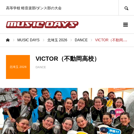
SEARCH
高等学校 軽音楽部/ダンス部の大会
MUSIC DAYS
北埼玉 2026
DANCE
VICTOR（不動岡高校）
ホーム
VICTOR（不動岡高校）
北埼玉 2026
DANCE