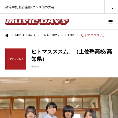
SEARCH
高等学校 軽音楽部/ダンス部の大会
MUSIC DAYS
FINAL 2025
BAND
ヒトマスススム。（土佐塾高校/高知県）
ホーム
ヒトマスススム。（土佐塾高校/高
知県）
FINAL 2025
BAND