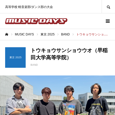
SEARCH
高等学校 軽音楽部/ダンス部の大会
MUSIC DAYS
東京 2025
BAND
トウキョウサンショウウオ（早稲田大学高等学院）
ホーム
トウキョウサンショウウオ（早稲
田大学高等学院）
東京 2025
BAND